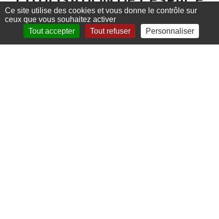
L'UTILISATION DE L'ESPACE
SUR LE PONT.
Ce site utilise des cookies et vous donne le contrôle sur
ceux que vous souhaitez activer
Tout accepter
Tout refuser
Personnaliser
Yacht GALEON
400 FLY
e Galeon 400 FLY a rejoint la
famille des yachts de
quatrième génération, en tant
que l’un des plus petits
modèles à proposer le mode
plage innovant. Le yacht a été
conçu pour offrir le plus haut