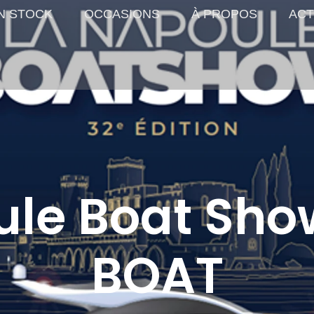
N STOCK
OCCASIONS
À PROPOS
ACT
ule Boat Sho
BOAT