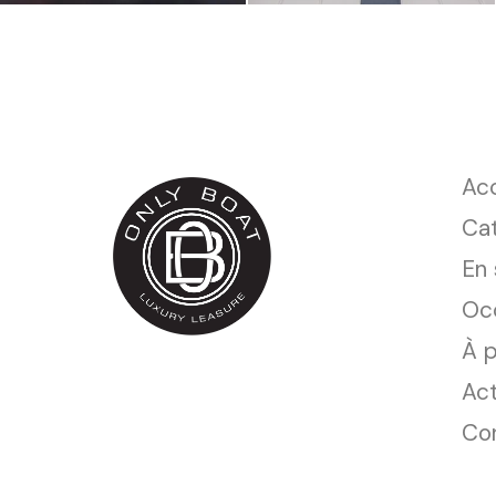
Acc
Ca
En 
Oc
À 
Act
Co