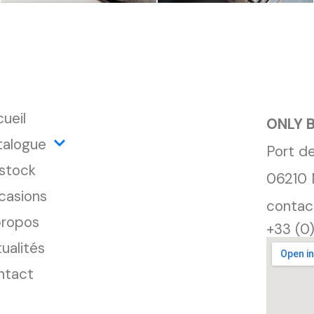
ueil
ONLY 
talogue
Port d
stock
06210 
casions
contac
propos
+33 (0
ualités
ntact