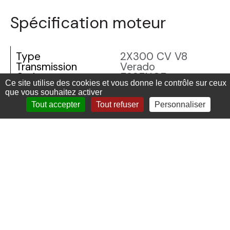
Spécification moteur
Type
2X300 CV V8
Transmission
Verado
Carburant
ESSENCE
Ce site utilise des cookies et vous donne le contrôle sur ceux
Réservoir carb.
que vous souhaitez activer
Tout accepter
Tout refuser
Personnaliser
Caractéristiques
Année
2025
Longueur
Largeur
Tirant d'eau
Aménagements